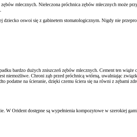
ie zębów mlecznych. Nieleczona próchnica zębów mlecznych może przybr
.
j dziecko oswoi się z gabinetem stomatologicznym. Nigdy nie przepr
padku bardzo dużych zniszczeń zębów mlecznych. Cement ten wiąże ch
niemożliwe. Chroni ząb przed próchnicą wtórną, uwalniając związki flu
o podatne na ścieranie, dzięki czemu ściera się na równi z zębami zd
e. W Orident dostępne są wypełnienia kompozytowe w szerokiej gamie