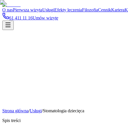
O nas
Pierwsza wizyta
Usługi
Efekty leczenia
Filozofia
Cennik
Kariera
K
61 411 11 16
Umów wizytę
Dla pacjentów
Zalecenia przed i po zabiegu
Sprawdź jak przygotować się do wizyty i jak zadbać o siebie po zabi
Strona główna
/
Usługi
/
Stomatologia dziecięca
Spis treści