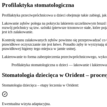
Profilaktyka stomatologiczna
Profilaktyka przeciwpróchnicowa u dzieci obejmuje takie zabiegi, ja
Lakowanie zębów polega na pokryciu lakierem szczelinowym bruzd i 
rozwój próchnicy są tzw. szóstki (pierwsze trzonowce stałe, które p
jest ich zalakowanie.
Kontrolę stanu zalakowanych zębów powinno się przeprowadzać co 6 m
prawidłowe oczyszczanie nie jest łatwe. Ponadto zęby te wyrzynają s
prawidłowej higieny tego miejsca w jamie ustnej.
Lakierowanie to forma zabezpieczenia przeciwpróchnicowego, wykorz
Profilaktyka stomatologiczna u dzieci — lakowanie i lakierowa
Stomatologia dziecięca w Orident – proces
Stomatologia dziecięca – etapy leczenia w Orident:
Ewentualna wizyta adaptacyjna.