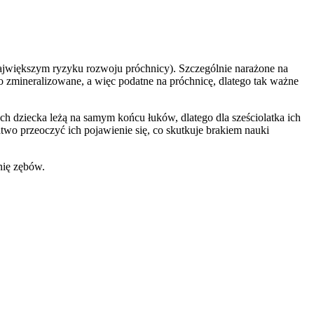
ajwiększym ryzyku rozwoju próchnicy). Szczególnie narażone na
bo zmineralizowane, a więc podatne na próchnicę, dlatego tak ważne
h dziecka leżą na samym końcu łuków, dlatego dla sześciolatka ich
two przeoczyć ich pojawienie się, co skutkuje brakiem nauki
nię zębów.