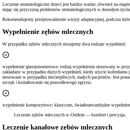
Leczenie stomatologiczne dzieci jest bardzo ważne, również na etap
stając się przyczyną problemów stomatologicznych w dorosłym życiu
Rekomendujemy przeprowadzenie wizyty adaptacyjnej, podczas które
Wypełnienie zębów mlecznych
W przypadku zębów mlecznych stosujemy dwa rodzaje wypełnień:
wypełnienie glassjonomerowe: rodzaj wypełnienia stosowany w przy
zakładany w przypadku dużych wypełnień, kiedy użycie koferdamu jest 
stosowane w przypadku niecierpliwych, małych pacjentów. Jest ponadt
szczęk i kształtowanie się prawidłowego zgryzu;
wypełnienie kompozytowe: klasyczne, światłoutwardzalne wypełnieni
Leczenie zębów mlecznych w Orident — komfort i precyzja.
Leczenie kanałowe zębów mlecznych