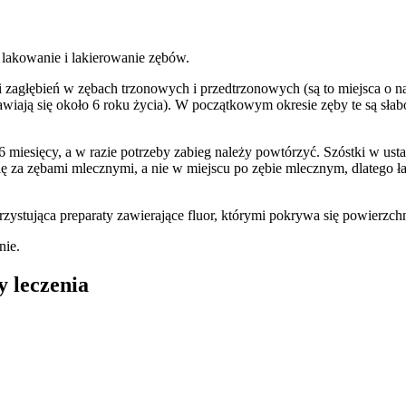
k lakowanie i lakierowanie zębów.
zagłębień w zębach trzonowych i przedtrzonowych (są to miejsca o n
ojawiają się około 6 roku życia). W początkowym okresie zęby te są sła
iesięcy, a w razie potrzeby zabieg należy powtórzyć. Szóstki w ustac
ię za zębami mlecznymi, a nie w miejscu po zębie mlecznym, dlatego ła
ystująca preparaty zawierające fluor, którymi pokrywa się powierzch
nie.
y leczenia