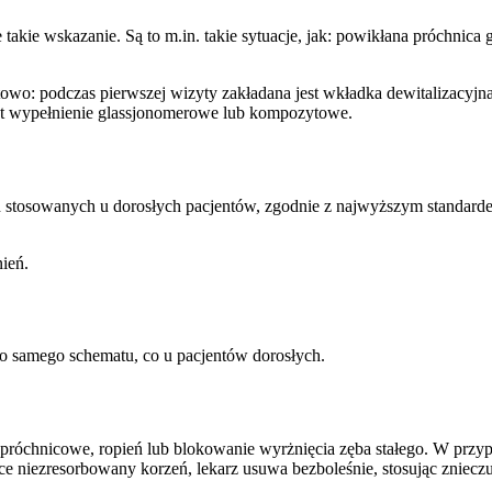
takie wskazanie. Są to m.in. takie sytuacje, jak: powikłana próchnica
: podczas pierwszej wizyty zakładana jest wkładka dewitalizacyjna (
jest wypełnienie glassjonomerowe lub kompozytowe.
ych stosowanych u dorosłych pacjentów, zgodnie z najwyższym standar
ień.
o samego schematu, co u pacjentów dorosłych.
ie próchnicowe, ropień lub blokowanie wyrżnięcia zęba stałego. W pr
ające niezresorbowany korzeń, lekarz usuwa bezboleśnie, stosując zni