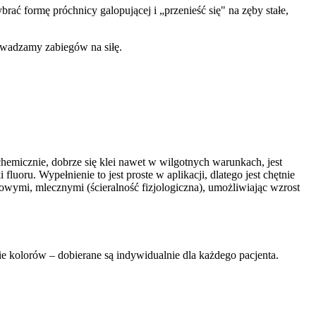
ać formę próchnicy galopującej i „przenieść się" na zęby stałe,
owadzamy zabiegów na siłę.
emicznie, dobrze się klei nawet w wilgotnych warunkach, jest
oru. Wypełnienie to jest proste w aplikacji, dlatego jest chętnie
rowymi, mlecznymi (ścieralność fizjologiczna), umożliwiając wzrost
 kolorów – dobierane są indywidualnie dla każdego pacjenta.