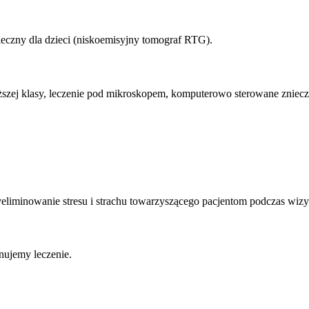
ieczny dla dzieci (niskoemisyjny tomograf RTG).
ższej klasy, leczenie pod mikroskopem, komputerowo sterowane znieczu
liminowanie stresu i strachu towarzyszącego pacjentom podczas wizyt
nujemy leczenie.