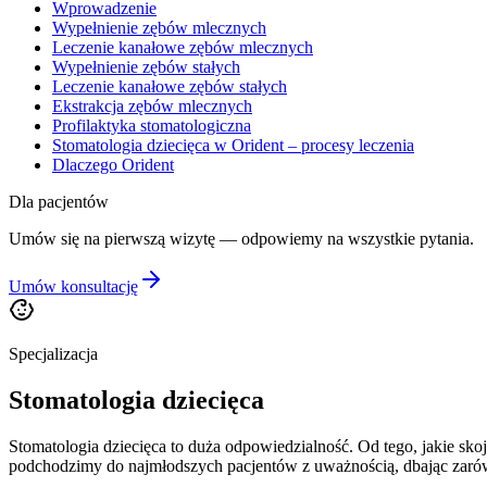
Wprowadzenie
Wypełnienie zębów mlecznych
Leczenie kanałowe zębów mlecznych
Wypełnienie zębów stałych
Leczenie kanałowe zębów stałych
Ekstrakcja zębów mlecznych
Profilaktyka stomatologiczna
Stomatologia dziecięca w Orident – procesy leczenia
Dlaczego Orident
Dla pacjentów
Umów się na pierwszą wizytę — odpowiemy na wszystkie pytania.
Umów konsultację
Specjalizacja
Stomatologia dziecięca
Stomatologia dziecięca to duża odpowiedzialność. Od tego, jakie skoj
podchodzimy do najmłodszych pacjentów z uważnością, dbając zarówno