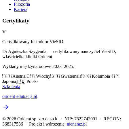
Filozofia
Kariera
Certyfikaty
V
Certyfikowany Instruktor VieSID
Dr Agnieszka Szygenda — certyfikowany nauczyciel VieSID,
właścicielka kliniki Orident
Wykłady międzynarodowe 2023–2025:
🇦🇹 Austria
🇮🇹 Włochy
🇬🇹 Gwatemala
🇨🇴 Kolumbia
🇯🇵
Japonia
🇵🇱 Polska
Szkolenia
orident-edukacja.pl
©
2026
Orident sp. z o.o. sp.k.
· NIP:
7822742091
· REGON:
368317536
· Projekt i wdrożenie:
nienaraz.pl