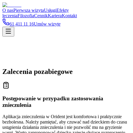
O nas
Pierwsza wizyta
Usługi
Efekty
leczenia
Filozofia
Cennik
Kariera
Kontakt
61 411 11 16
Umów wizytę
Zalecenia pozabiegowe
Postępowanie w przypadku zastosowania
znieczulenia
Aplikacja znieczulenia w Orident jest komfortowa i praktycznie
bezbolesna. Należy pamiętać, aby czuwać nad dzieckiem do czasu
ustąpienia działania znieczulenia i nie pozwolić mu na gryzienie
wargi. Warto zaproponować dziecku zajęcie służące rozproszeniu