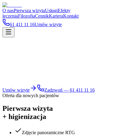
O nas
Pierwsza wizyta
Usługi
Efekty
leczenia
Filozofia
Cennik
Kariera
Kontakt
61 411 11 16
Umów wizytę
Umów wizytę
Zadzwoń —
61 411 11 16
Oferta dla nowych pacjentów
Pierwsza wizyta
+ higienizacja
Zdjęcie panoramiczne RTG