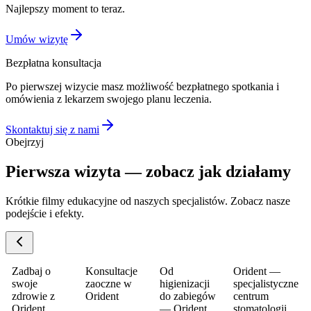
Najlepszy moment to teraz.
Umów wizytę
Bezpłatna konsultacja
Po pierwszej wizycie masz możliwość bezpłatnego spotkania i
omówienia z lekarzem swojego planu leczenia.
Skontaktuj się z nami
Obejrzyj
Pierwsza wizyta — zobacz jak działamy
Krótkie filmy edukacyjne od naszych specjalistów. Zobacz nasze
podejście i efekty.
Zadbaj o
Konsultacje
Od
Orident —
swoje
zaoczne w
higienizacji
specjalistyczne
zdrowie z
Orident
do zabiegów
centrum
Orident
— Orident
stomatologii