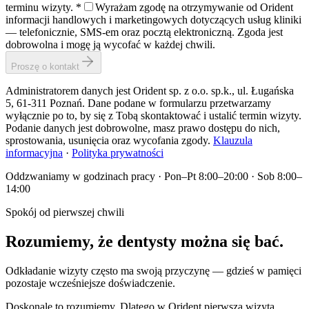
terminu wizyty.
*
Wyrażam zgodę na otrzymywanie od Orident
informacji handlowych i marketingowych dotyczących usług kliniki
— telefonicznie, SMS-em oraz pocztą elektroniczną. Zgoda jest
dobrowolna i mogę ją wycofać w każdej chwili.
Proszę o kontakt
Administratorem danych jest Orident sp. z o.o. sp.k., ul. Ługańska
5, 61-311 Poznań. Dane podane w formularzu przetwarzamy
wyłącznie po to, by się z Tobą skontaktować i ustalić termin wizyty.
Podanie danych jest dobrowolne, masz prawo dostępu do nich,
sprostowania, usunięcia oraz wycofania zgody.
Klauzula
informacyjna
·
Polityka prywatności
Oddzwaniamy w godzinach pracy · Pon–Pt 8:00–20:00 · Sob 8:00–
14:00
Spokój od pierwszej chwili
Rozumiemy, że dentysty
można się bać.
Odkładanie wizyty często ma swoją przyczynę — gdzieś w pamięci
pozostaje wcześniejsze doświadczenie.
Doskonale to rozumiemy. Dlatego w Orident pierwsza wizyta