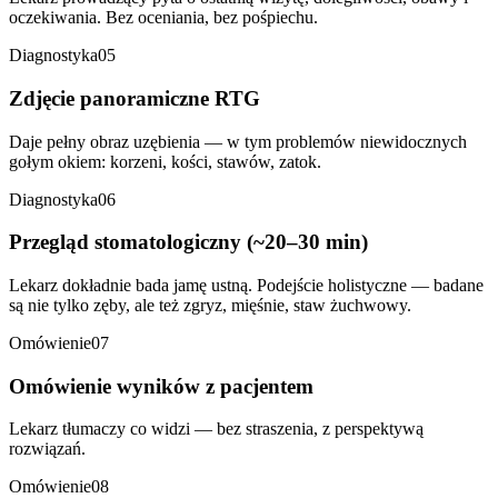
oczekiwania. Bez oceniania, bez pośpiechu.
Diagnostyka
05
Zdjęcie panoramiczne RTG
Daje pełny obraz uzębienia — w tym problemów niewidocznych
gołym okiem: korzeni, kości, stawów, zatok.
Diagnostyka
06
Przegląd stomatologiczny (~20–30 min)
Lekarz dokładnie bada jamę ustną. Podejście holistyczne — badane
są nie tylko zęby, ale też zgryz, mięśnie, staw żuchwowy.
Omówienie
07
Omówienie wyników z pacjentem
Lekarz tłumaczy co widzi — bez straszenia, z perspektywą
rozwiązań.
Omówienie
08