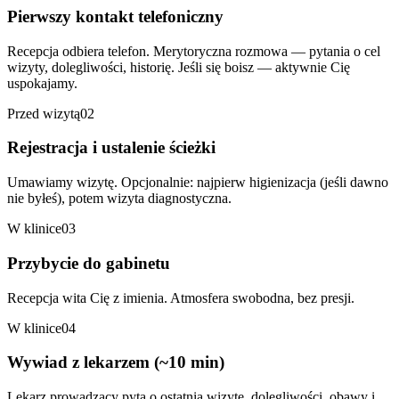
Pierwszy kontakt telefoniczny
Recepcja odbiera telefon. Merytoryczna rozmowa — pytania o cel
wizyty, dolegliwości, historię. Jeśli się boisz — aktywnie Cię
uspokajamy.
Przed wizytą
02
Rejestracja i ustalenie ścieżki
Umawiamy wizytę. Opcjonalnie: najpierw higienizacja (jeśli dawno
nie byłeś), potem wizyta diagnostyczna.
W klinice
03
Przybycie do gabinetu
Recepcja wita Cię z imienia. Atmosfera swobodna, bez presji.
W klinice
04
Wywiad z lekarzem (~10 min)
Lekarz prowadzący pyta o ostatnią wizytę, dolegliwości, obawy i