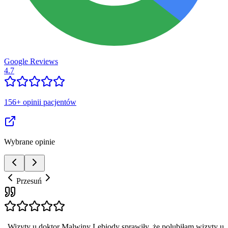
Google Reviews
4.7
156
+
opinii pacjentów
Wybrane opinie
Przesuń
„
Wizyty u doktor Malwiny Lebiody sprawiły, że polubiłam wizyty u