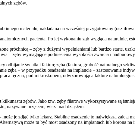
ralnych zębów.
ub innego materiału, nakładana na wcześniej przygotowany (oszlifowan
atomicznych pacjenta. Po jej wykonaniu ząb wygląda naturalnie, este
one próchnicą – zęby z dużymi wypełnieniami lub bardzo starte, uszkod
wa – zęby wymagające podniesienia wysokości zwarcia i nadbudowy p
y odbijanie światła i fakturę zęba (faktura, grubość naturalnego szkl
nie zęba – w przypadku osadzenia na implancie – zastosowanie indyw
raca ręczna, pod mikroskopem, odwzorowująca fakturę naturalnego szk
 kilkunastu zębów. Jako tzw. zęby filarowe wykorzystywane są istniej
stu, nazywane przęsłem, wiszą nad dziąsłem.
– może je zdjąć tylko lekarz. Stabilne osadzenie to największa zaleta
Alternatywą może tu być most osadzony na implantach lub korona na imp