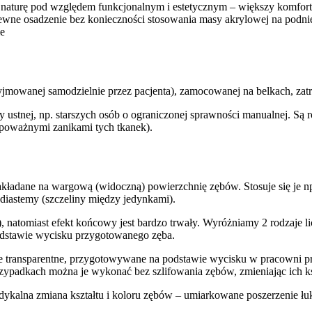
e naturę pod względem funkcjonalnym i estetycznym – większy komfor
i pewne osadzenie bez konieczności stosowania masy akrylowej na podni
ie
yjmowanej samodzielnie przez pacjenta), zamocowanej na belkach, zat
 ustnej, np. starszych osób o ograniczonej sprawności manualnej. Są
 poważnymi zanikami tych tkanek).
akładane na wargową (widoczną) powierzchnię zębów. Stosuje się je np.
 diastemy (szczeliny między jedynkami).
, natomiast efekt końcowy jest bardzo trwały. Wyróżniamy 2 rodzaj
odstawie wycisku przygotowanego zęba.
e transparentne, przygotowywane na podstawie wycisku w pracowni pro
ypadkach można je wykonać bez szlifowania zębów, zmieniając ich kszt
radykalna zmiana kształtu i koloru zębów – umiarkowane poszerzenie