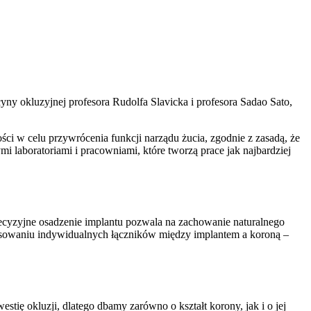
yny okluzyjnej profesora Rudolfa Slavicka i profesora Sadao Sato,
ości w celu przywrócenia funkcji narządu żucia, zgodnie z zasadą, że
laboratoriami i pracowniami, które tworzą prace jak najbardziej
Precyzyjne osadzenie implantu pozwala na zachowanie naturalnego
tosowaniu indywidualnych łączników między implantem a koroną –
tię okluzji, dlatego dbamy zarówno o kształt korony, jak i o jej