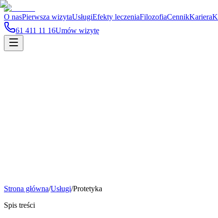
O nas
Pierwsza wizyta
Usługi
Efekty leczenia
Filozofia
Cennik
Kariera
K
61 411 11 16
Umów wizytę
Dla pacjentów
Zalecenia przed i po zabiegu
Sprawdź jak przygotować się do wizyty i jak zadbać o siebie po zabi
Strona główna
/
Usługi
/
Protetyka
Spis treści