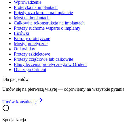
Wprowadzenie
Protetyka na implantach
Pojedyncza korona na implancie
Most na implantach
Całkowita rekonstrukcja na implantach
Protezy ruchome wsparte o implanty
Licówki
Korony protetyczne
Mosty protetyczne
Onlay/inlay
Protezy szkieletowe
Protezy częściowe lub całkowite
Etapy leczenia protetycznego w Orident
Dlaczego Orident
Dla pacjentów
Umów się na pierwszą wizytę — odpowiemy na wszystkie pytania.
Umów konsultację
Specjalizacja