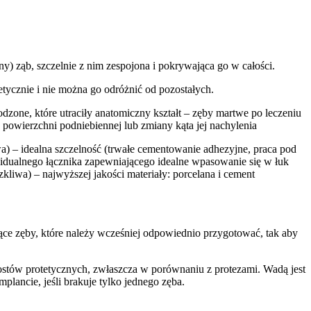
y) ząb, szczelnie z nim zespojona i pokrywająca go w całości.
tycznie i nie można go odróżnić od pozostałych.
zone, które utraciły anatomiczny kształt – zęby martwe po leczeniu
owierzchni podniebiennej lub zmiany kąta jej nachylenia
iwa) – idealna szczelność (trwałe cementowanie adhezyjne, praca pod
idualnego łącznika zapewniającego idealne wpasowanie się w łuk
liwa) – najwyższej jakości materiały: porcelana i cement
ące zęby, które należy wcześniej odpowiednio przygotować, tak aby
 mostów protetycznych, zwłaszcza w porównaniu z protezami. Wadą jest
lancie, jeśli brakuje tylko jednego zęba.