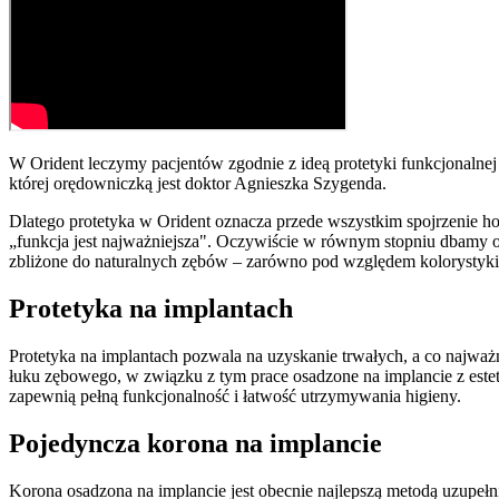
W Orident leczymy pacjentów zgodnie z ideą protetyki funkcjonalnej 
której orędowniczką jest doktor Agnieszka Szygenda.
Dlatego protetyka w Orident oznacza przede wszystkim spojrzenie holi
„funkcja jest najważniejsza". Oczywiście w równym stopniu dbamy o
zbliżone do naturalnych zębów – zarówno pod względem kolorystyki, p
Protetyka na implantach
Protetyka na implantach pozwala na uzyskanie trwałych, a co najważ
łuku zębowego, w związku z tym prace osadzone na implancie z este
zapewnią pełną funkcjonalność i łatwość utrzymywania higieny.
Pojedyncza korona na implancie
Korona osadzona na implancie jest obecnie najlepszą metodą uzupełni