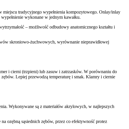
j, w miejscu tradycyjnego wypełnienia kompozytowego. Onlay/inlay
na wypełnienie wykonane w jednym kawałku.
za wytrzymałość – możliwość odbudowy anatomicznego kształtu i
e stawów skroniowo-żuchwowych, wyrównanie nieprawidłowej
r i cierni (trzpieni) lub zasuw i zatrzasków. W porównaniu do
h zębów. Lepiej przewodzą temperaturę i smak. Klamry i ciernie
bienia. Wykonywane są z materiałów akrylowych, w najlepszych
ie na ozębną sąsiednich zębów, przez co efektywność protez