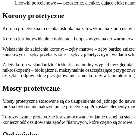
Licówki porcelanowe — przezierne, cienkie, dające efekt natu
Korony protetyczne
Korona protetyczna to cienka osłonka na ząb wykonana z porcelany l
Korona jest indywidualnie dobierana i dopasowywana do warunków an
Wskazania do założenia korony: – zęby martwe – zęby bardzo zniszcz
kanałowym – zęby przebarwione – zęby z genetycznymi wadami szkli
Zalety koron w standardzie Orident: – naturalny wygląd uwzględniając
mikroskopem) – biologiczne, maksymalnie oszczędzające przygotowa
szczęki – odpowiednie przygotowanie samej korony w laboratorium (p
Mosty protetyczne
Mosty protetyczne stosowane są do uzupełnienia od jednego do nawet
można było na nie nałożyć pracę protetyczną. Pozostałe elementy mo
To rozwiązanie protetyczne jest zamocowane w jamie ustnej na stałe 
konieczność oszlifowania zębów filarowych, które często są zdrowe. 
Onlay/inlay