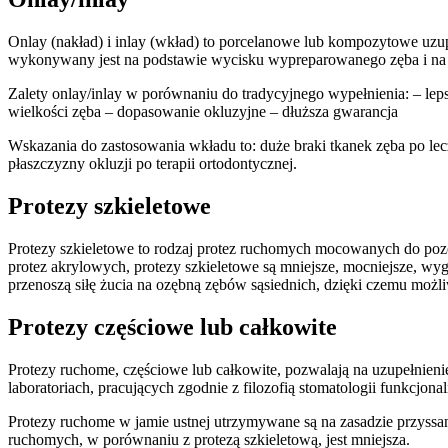
Onlay (nakład) i inlay (wkład) to porcelanowe lub kompozytowe uzup
wykonywany jest na podstawie wycisku wypreparowanego zęba i na
Zalety onlay/inlay w porównaniu do tradycyjnego wypełnienia: – leps
wielkości zęba – dopasowanie okluzyjne – dłuższa gwarancja
Wskazania do zastosowania wkładu to: duże braki tkanek zęba po l
płaszczyzny okluzji po terapii ortodontycznej.
Protezy szkieletowe
Protezy szkieletowe to rodzaj protez ruchomych mocowanych do pozo
protez akrylowych, protezy szkieletowe są mniejsze, mocniejsze, wyg
przenoszą siłę żucia na ozębną zębów sąsiednich, dzięki czemu możl
Protezy częściowe lub całkowite
Protezy ruchome, częściowe lub całkowite, pozwalają na uzupełnien
laboratoriach, pracujących zgodnie z filozofią stomatologii funkcjonal
Protezy ruchome w jamie ustnej utrzymywane są na zasadzie przyssania
ruchomych, w porównaniu z protezą szkieletową, jest mniejsza.