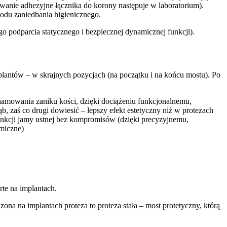
wanie adhezyjne łącznika do korony następuje w laboratorium).
wodu zaniedbania higienicznego.
 podparcia statycznego i bezpiecznej dynamicznej funkcji).
plantów – w skrajnych pozycjach (na początku i na końcu mostu). Po
ahamowania zaniku kości, dzięki dociążeniu funkcjonalnemu,
 zaś co drugi dowiesić – lepszy efekt estetyczny niż w protezach
unkcji jamy ustnej bez kompromisów (dzięki precyzyjnemu,
miczne)
te na implantach.
na na implantach proteza to proteza stała – most protetyczny, którą