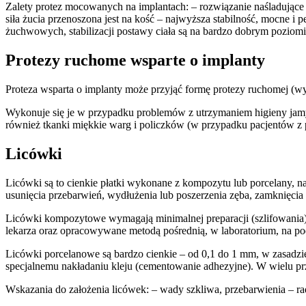
Zalety protez mocowanych na implantach: – rozwiązanie naśladując
siła żucia przenoszona jest na kość – najwyższa stabilność, mocne 
żuchwowych, stabilizacji postawy ciała są na bardzo dobrym poziom
Protezy ruchome wsparte o implanty
Proteza wsparta o implanty może przyjąć formę protezy ruchomej (w
Wykonuje się je w przypadku problemów z utrzymaniem higieny jamy
również tkanki miękkie warg i policzków (w przypadku pacjentów z
Licówki
Licówki są to cienkie płatki wykonane z kompozytu lub porcelany, n
usunięcia przebarwień, wydłużenia lub poszerzenia zęba, zamknięcia
Licówki kompozytowe wymagają minimalnej preparacji (szlifowania)
lekarza oraz opracowywane metodą pośrednią, w laboratorium, na p
Licówki porcelanowe są bardzo cienkie – od 0,1 do 1 mm, w zasadzi
specjalnemu nakładaniu kleju (cementowanie adhezyjne). W wielu prz
Wskazania do założenia licówek: – wady szkliwa, przebarwienia – 