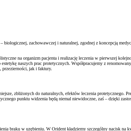
– biologicznej, zachowawczej i naturalnej, zgodnej z koncepcją medyc
styczne na organizm pacjenta i realizację leczenia w pierwszej kolejn
 estetykę naszych prac protetycznych. Współpracujemy z renomowanymi 
rzezierności, jak i faktury.
niejsze, zbliżonych do naturalnych, efektów leczenia protetycznego. 
tycznego punktu widzenia będą niemal niewidoczne, zaś – dzięki zas
enia braku w uzębieniu. W Orident kładziemy szczególny nacisk na kwes