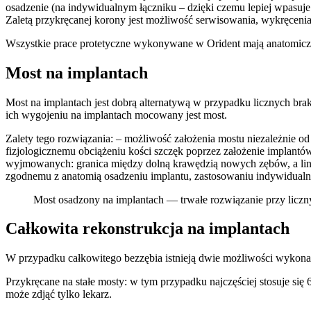
osadzenie (na indywidualnym łączniku – dzięki czemu lepiej wpasuje
Zaletą przykręcanej korony jest możliwość serwisowania, wykręcenia
Wszystkie prace protetyczne wykonywane w Orident mają anatomiczny
Most na implantach
Most na implantach jest dobrą alternatywą w przypadku licznych bra
ich wygojeniu na implantach mocowany jest most.
Zalety tego rozwiązania: – możliwość założenia mostu niezależnie o
fizjologicznemu obciążeniu kości szczęk poprzez założenie implantó
wyjmowanych: granica między dolną krawędzią nowych zębów, a linią
zgodnemu z anatomią osadzeniu implantu, zastosowaniu indywidualny
Most osadzony na implantach — trwałe rozwiązanie przy liczn
Całkowita rekonstrukcja na implantach
W przypadku całkowitego bezzębia istnieją dwie możliwości wykonani
Przykręcane na stałe mosty: w tym przypadku najczęściej stosuje się
może zdjąć tylko lekarz.