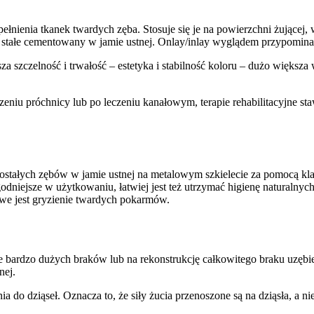
ełnienia tkanek twardych zęba. Stosuje się je na powierzchni żujące
 stałe cementowany w jamie ustnej. Onlay/inlay wyglądem przypomi
za szczelność i trwałość – estetyka i stabilność koloru – dużo więks
eczeniu próchnicy lub po leczeniu kanałowym, terapie rehabilitacyjn
stałych zębów w jamie ustnej na metalowym szkielecie za pomocą klame
odniejsze w użytkowaniu, łatwiej jest też utrzymać higienę naturalnyc
iwe jest gryzienie twardych pokarmów.
ie bardzo dużych braków lub na rekonstrukcję całkowitego braku uzę
nej.
 do dziąseł. Oznacza to, że siły żucia przenoszone są na dziąsła, a n