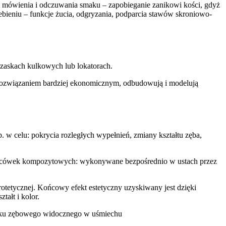
t mówienia i odczuwania smaku – zapobieganie zanikowi kości, gdyż
ebieniu – funkcje żucia, odgryzania, podparcia stawów skroniowo-
rzaskach kulkowych lub lokatorach.
 rozwiązaniem bardziej ekonomicznym, odbudowują i modelują
 w celu: pokrycia rozległych wypełnień, zmiany kształtu zęba,
e licówek kompozytowych: wykonywane bezpośrednio w ustach przez
tetycznej. Końcowy efekt estetyczny uzyskiwany jest dzięki
ałt i kolor.
 łuku zębowego widocznego w uśmiechu