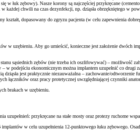
 się w łuk zębowy). Nasze korony są najczęściej przykręcane (cemento
 w każdej chwili na czas dezynfekcji, np. dziąsła obrzękniętego w po
 kształt, dopasowany do zgryzu pacjenta (w celu zapewnienia dobrego
ków w uzębieniu. Aby go umieścić, konieczne jest założenie dwóch im
d stanu sąsiednich zębów (nie trzeba ich oszlifowywać) – możliwość z
w – w podejściu ekonomicznym można implantem uzupełnić co drugi ząb,
 dziąsła jest praktycznie niezauważalna – zachowanie/odtworzenie f
ch łączników oraz pracy protetycznej uwzględniającej czynniki anato
ych brakach w uzębieniu.
a uzupełnień: przykręcane na stałe mosty oraz protezy ruchome wspar
 6 implantów w celu uzupełnienia 12-punktowego łuku zębowego. Osadzo