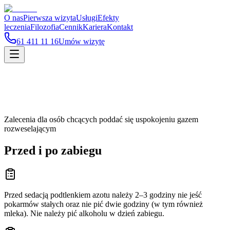
O nas
Pierwsza wizyta
Usługi
Efekty
leczenia
Filozofia
Cennik
Kariera
Kontakt
61 411 11 16
Umów wizytę
Zalecenia dla osób chcących poddać się uspokojeniu gazem
rozweselającym
Przed i po zabiegu
Przed sedacją podtlenkiem azotu należy 2–3 godziny nie jeść
pokarmów stałych oraz nie pić dwie godziny (w tym również
mleka). Nie należy pić alkoholu w dzień zabiegu.