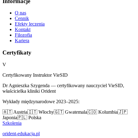
Informacje
O nas
Cennik
Efekty leczenia
Kontakt
Filozofia
Kariera
Certyfikaty
V
Certyfikowany Instruktor VieSID
Dr Agnieszka Szygenda — certyfikowany nauczyciel VieSID,
właścicielka kliniki Orident
Wykłady międzynarodowe 2023–2025:
🇦🇹 Austria
🇮🇹 Włochy
🇬🇹 Gwatemala
🇨🇴 Kolumbia
🇯🇵
Japonia
🇵🇱 Polska
Szkolenia
orident-edukacja.pl