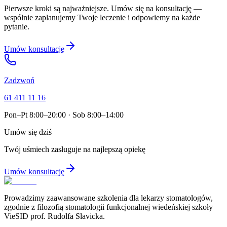
Pierwsze kroki są najważniejsze. Umów się na konsultację —
wspólnie zaplanujemy Twoje leczenie i odpowiemy na każde
pytanie.
Umów konsultację
Zadzwoń
61 411 11 16
Pon–Pt 8:00–20:00 · Sob 8:00–14:00
Umów się dziś
Twój uśmiech zasługuje na najlepszą opiekę
Umów konsultację
Prowadzimy zaawansowane szkolenia dla lekarzy stomatologów,
zgodnie z filozofią stomatologii funkcjonalnej wiedeńskiej szkoły
VieSID prof. Rudolfa Slavicka.