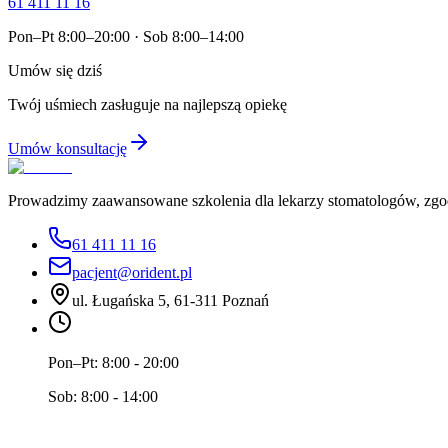
61 411 11 16
Pon–Pt 8:00–20:00 · Sob 8:00–14:00
Umów się dziś
Twój uśmiech zasługuje na najlepszą opiekę
Umów konsultację
Prowadzimy zaawansowane szkolenia dla lekarzy stomatologów, zgodni
61 411 11 16
pacjent@orident.pl
ul. Ługańska 5, 61-311 Poznań
Pon–Pt:
8:00 - 20:00
Sob:
8:00 - 14:00