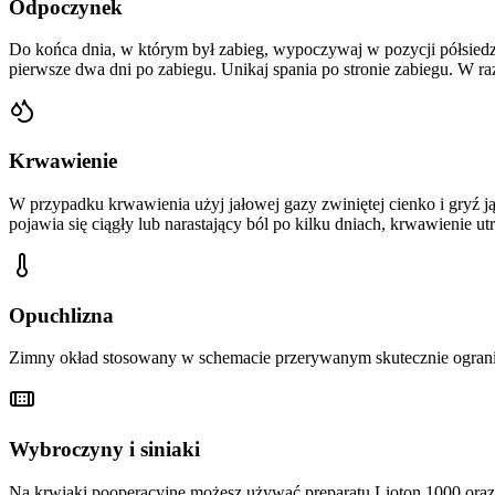
Odpoczynek
Do końca dnia, w którym był zabieg, wypoczywaj w pozycji półsiedzą
pierwsze dwa dni po zabiegu. Unikaj spania po stronie zabiegu. W ra
Krwawienie
W przypadku krwawienia użyj jałowej gazy zwiniętej cienko i gryź ją 
pojawia się ciągły lub narastający ból po kilku dniach, krwawienie u
Opuchlizna
Zimny okład stosowany w schemacie przerywanym skutecznie ogranic
Wybroczyny i siniaki
Na krwiaki pooperacyjne możesz używać preparatu Lioton 1000 oraz m