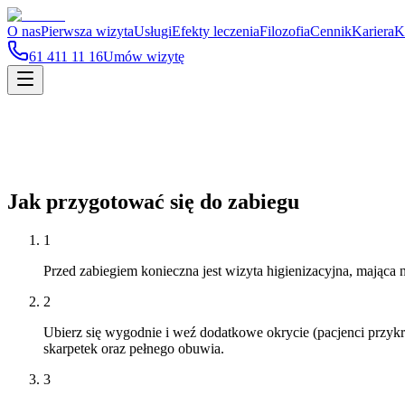
O nas
Pierwsza wizyta
Usługi
Efekty leczenia
Filozofia
Cennik
Kariera
K
61 411 11 16
Umów wizytę
Jak przygotować się do zabiegu
1
Przed zabiegiem konieczna jest wizyta higienizacyjna, mająca
2
Ubierz się wygodnie i weź dodatkowe okrycie (pacjenci przy
skarpetek oraz pełnego obuwia.
3