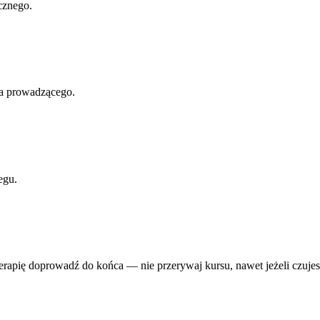
cznego.
za prowadzącego.
egu.
erapię doprowadź do końca — nie przerywaj kursu, nawet jeżeli czujesz