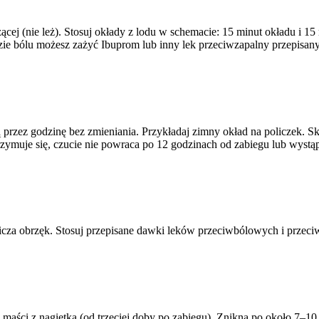
cej (nie leż). Stosuj okłady z lodu w schemacie: 15 minut okładu i 15
zie bólu możesz zażyć Ibuprom lub inny lek przeciwzapalny przepisany
przez godzinę bez zmieniania. Przykładaj zimny okład na policzek. Skon
trzymuje się, czucie nie powraca po 12 godzinach od zabiegu lub wystą
za obrzęk. Stosuj przepisane dawki leków przeciwbólowych i przeci
aści z nagietka (od trzeciej doby po zabiegu). Znikną po około 7–10