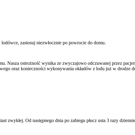
w lodówce, zastosuj niezwłocznie po powrocie do domu.
 domu. Nasza ostrożność wynika ze zwyczajowo odczuwanej przez pacje
egowego oraz konieczności wykonywania okładów z lodu już w drodze 
miast zwykłej. Od następnego dnia po zabiegu płucz usta 3 razy dzienn